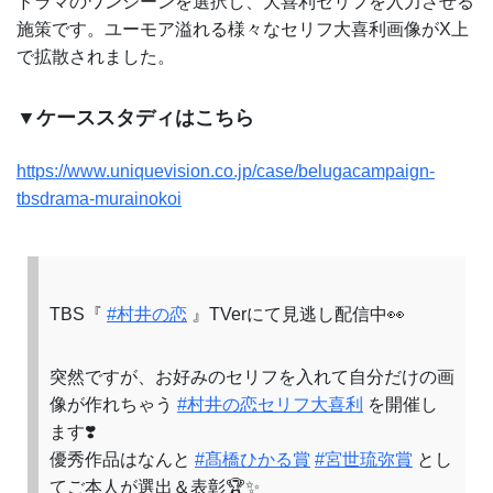
ドラマのワンシーンを選択し、大喜利セリフを入力させる
施策です。ユーモア溢れる様々なセリフ大喜利画像がX上
で拡散されました。
▼ケーススタディはこちら
https://www.uniquevision.co.jp/case/belugacampaign-
tbsdrama-murainokoi
TBS『
#村井の恋
』TVerにて見逃し配信中👀
突然ですが、お好みのセリフを入れて自分だけの画
像が作れちゃう
#村井の恋セリフ大喜利
を開催し
ます❣️
優秀作品はなんと
#髙橋ひかる賞
#宮世琉弥賞
とし
てご本人が選出＆表彰🏆✨