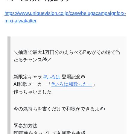
https://www.uniquevision.co.jp/case/belugacampaignforx-
mixi-aiwakatter
＼抽選で最大1万円分のえらべるPayがその場で当
たるチャンス🎁／
新限定キャラ
#いろは
登場記念🌸
AI和歌メーカー「
#いろは和歌ったー
」
作っちゃいました
今の気持ちを書くだけで和歌ができるよ✍
🔻参加方法
1️⃣画像をタップしてAI和歌を生成