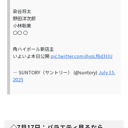
染谷将太
野田洋次郎
小林聡美
〇〇 〇
角ハイボール新店主
いよいよ本日公開
pic.twitter.com/dypLfBd3UU
— SUNTORY（サントリー） (@suntory)
July 15,
2025
◇7月17日：
バラエティ見るなら