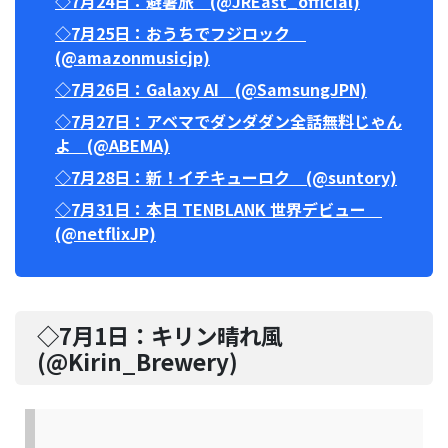
◇7月24日：避暑旅 (@JREast_official)
◇7月25日：おうちでフジロック
(@amazonmusicjp)
◇7月26日：Galaxy AI (@SamsungJPN)
◇7月27日：アベマでダンダダン全話無料じゃん
よ (@ABEMA)
◇7月28日：新！イチキューロク (@suntory)
◇7月31日：本日 TENBLANK 世界デビュー
(@netflixJP)
◇7月1日：
キリン晴れ風
(@
Kirin_Brewery
)