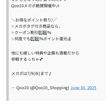
Qoo10メガポ絶賛開催中🎶
＼お得なポイント祭り/／
✨メガポタグ付き商品なら、
✨クーポン割引1️⃣0️⃣%
✨何度でも1️⃣0️⃣%ポイント還元💰️
他にも嬉しい特典や企画も満載だから
参戦するっちゃ💕
メガポは7/9(水)まで♪
— Qoo10 (@Qoo10_Shopping)
June 30, 2025