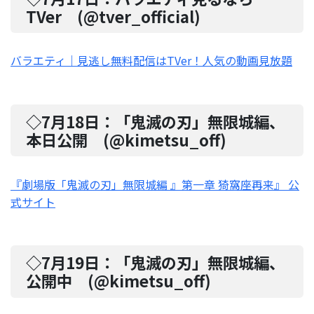
TVer
(@
tver_official
)
バラエティ｜見逃し無料配信はTVer！人気の動画見放題
◇7月18日：
「鬼滅の刃」無限城編、
本日公開
(@
kimetsu_off
)
『劇場版「鬼滅の刃」無限城編 』第一章 猗窩座再来』 公
式サイト
◇7月19日：
「鬼滅の刃」無限城編、
公開中
(@
kimetsu_off
)