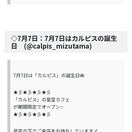
◇7月7日：
7月7日はカルピスの誕生
日
(@
calpis_mizutama
)
7月7日は「カルピス」の誕生日🎋
★彡★彡★彡★彡
「カルピス」の星空カフェ
が期間限定でオープン✨
★彡★彡★彡★彡
星空の下でご来店をお待ちしています🌌