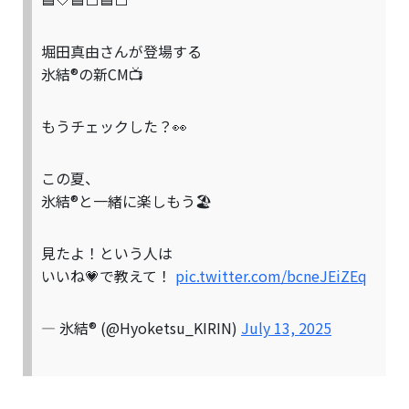
堀田真由さんが登場する
氷結®の新CM📺
もうチェックした？👀
この夏、
氷結®と一緒に楽しもう🏖
見たよ！という人は
いいね💗で教えて！
pic.twitter.com/bcneJEiZEq
— 氷結® (@Hyoketsu_KIRIN)
July 13, 2025