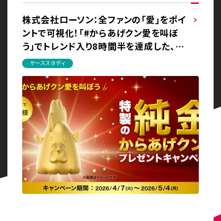
株式会社ローソン：全ファンの「愛」をポイ
ントで可視化！「#からあげクン愛を叫ぼ
う」でトレンド入り8時間半を達成した、フ
ァンの熱量を高めるエンゲージポイント
ケーススタディ
施策