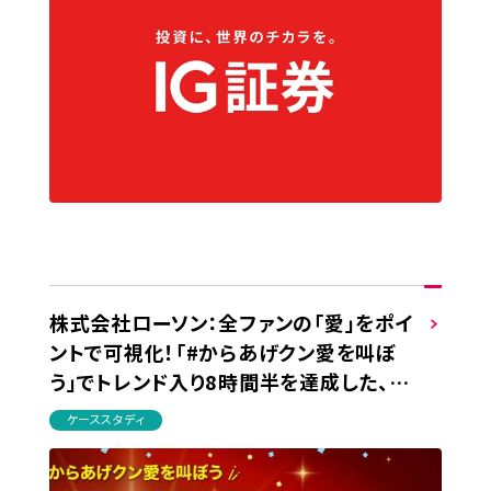
株式会社ローソン：全ファンの「愛」をポイ
ントで可視化！「#からあげクン愛を叫ぼ
う」でトレンド入り8時間半を達成した、フ
ァンの熱量を高めるエンゲージポイント
ケーススタディ
施策