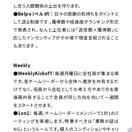
し合う人間関係の土台を作ります。
●Belpo（ベルポ）：
日々の感謝の気持ちをポイントと
して送る制度です 。獲得数や成長度がランキング形式
で発表され、なんと上位者には「送信数×獲得数」に
応じたインセンティブがその場で現金支給されること
もあります 。
Weekly
●WeeklyKickoff：
毎週月曜日に全社員が集まる場
です。各チームリーダーから全体へ進捗を共有するだ
けでなく、役員から会社としての考え方やあり方を直
接再共有することで全員が同じ方向を向いて一週間
をスタートさせます。
●
1on1：
毎週、チームリーダーとメンバーで1対1のミ
ーティングを実施します。特筆すべきは「業務の話は
NG」というルールです。個人のコンディションやキャリ