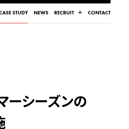
CASE STUDY
NEWS
RECRUIT
CONTACT
CASE STUDY
NEWS
CONTACT
for DIRECTOR
for DIRECTOR
for ENGINEER
for ENGINEER
サマーシーズンの
施