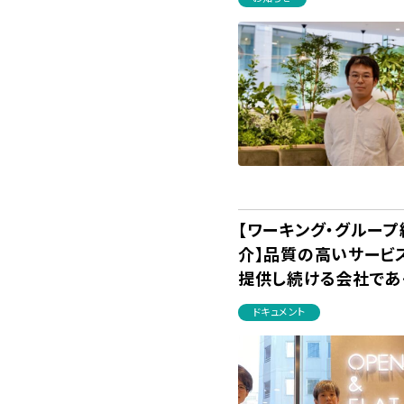
【ワーキング・グループ
介】品質の高いサービ
提供し続ける会社であ
ために／品質向上チー
ドキュメント