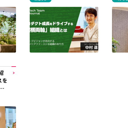
紹
スを
る
ム