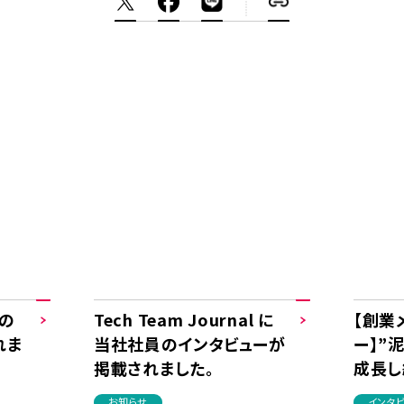
員の
Tech Team Journal に
【創業
れま
当社社員のインタビューが
ー】”
掲載されました。
成長し
ョンの
お知らせ
インタ