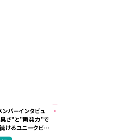
メンバーインタビュ
泥臭さ”と”瞬発力”で
続けるユニークビジ
技術
ビュー