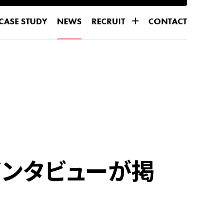
CASE STUDY
NEWS
RECRUIT
CONTACT
CASE STUDY
NEWS
CONTACT
for DIRECTOR
for DIRECTOR
for ENGINEER
for ENGINEER
Oのインタビューが掲