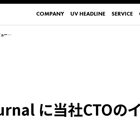
COMPANY
UV HEADLINE
SERVICE
COMPANY
UV HEADLINE
SERVICE
タビューが
 Journal に当社CT