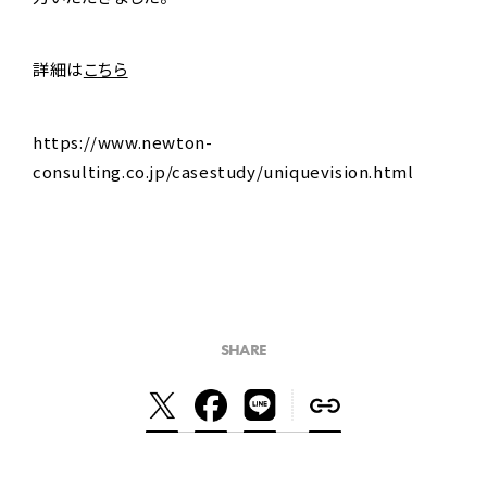
詳細は
こちら
https://www.newton-
consulting.co.jp/casestudy/uniquevision.html
SHARE