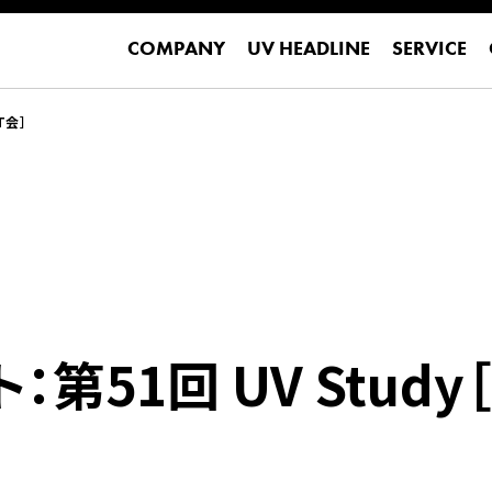
COMPANY
UV HEADLINE
SERVICE
COMPANY
UV HEADLINE
SERVICE
T会］
51回 UV Study［R