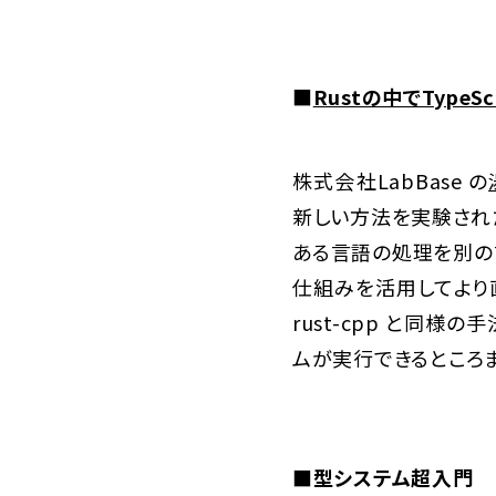
■
Rustの中でTypeS
株式会社LabBase の
新しい方法を実験され
ある言語の処理を別の言
仕組みを活用してより直
rust-cpp と同様の
ムが実行できるところ
■型システム超入門