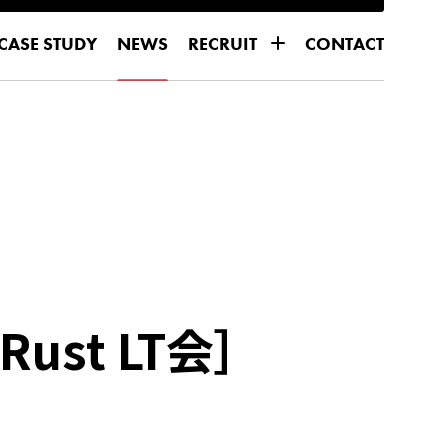
CASE STUDY
NEWS
RECRUIT
CONTACT
CASE STUDY
NEWS
CONTACT
for DIRECTOR
for DIRECTOR
for ENGINEER
for ENGINEER
ust LT会］