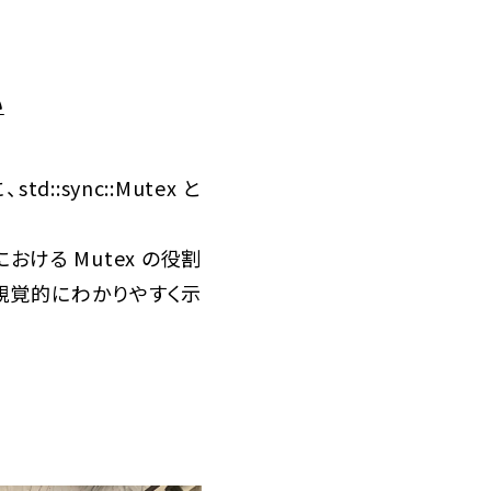
い
::sync::Mutex と
ける Mutex の役割
視覚的にわかりやすく示