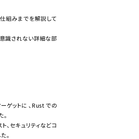
の仕組みまでを解説して
り意識されない詳細な部
ゲットに 、Rust での
た。
スト、セキュリティなどコ
た。