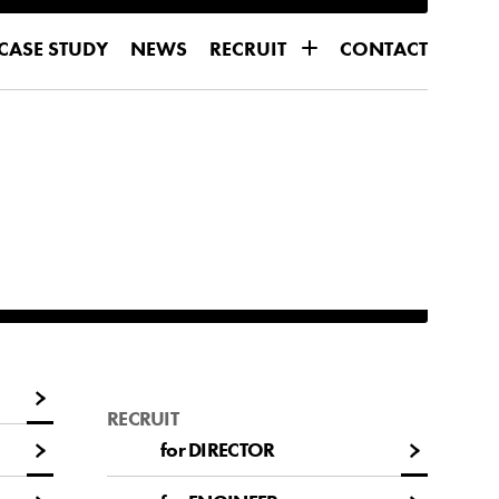
CASE STUDY
NEWS
RECRUIT
CONTACT
CASE STUDY
NEWS
CONTACT
for DIRECTOR
for DIRECTOR
for ENGINEER
for ENGINEER
RECRUIT
for DIRECTOR
for DIRECTOR